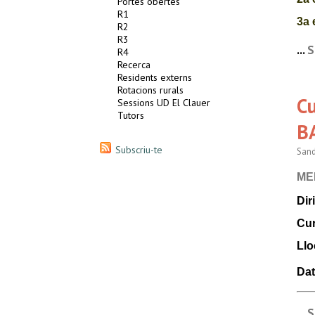
Portes obertes
R1
3a 
R2
R3
Hor
...
S
R4
Recerca
Du
Residents externs
Llo
Rotacions rurals
C
Sessions UD El Clauer
Aul
Tutors
B
Ins
Subscriu-te
Sand
esc
ME
INS
Dir
Cur
Do
Llo
Núr
Da
Mel
1ª 
...
S