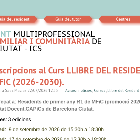
uia del resident
Guia del tutor
Centres
ENT
MULTIPROFESSIONAL
MILIAR I COMUNITÀRIA
DE
UTAT - ICS
scripcions al Curs LLIBRE DEL RESID
FiC (2026-2030).
ra Saez Macias
22/07/2026 12:53
Avisos i notícies
,
Cursos
,
Llibre del Resident
eçat a:
Residents de primer any R1 de MFiC (promoció 2026- 
tat Docent.GAPiCs de Barcelona Ciutat.
tes
: 3 edicions
 ed:
9 de setembre de 2026 de 15:30h a 18:30h
ed:
17
de setembre de 2026 de 15:30h a 18:30h