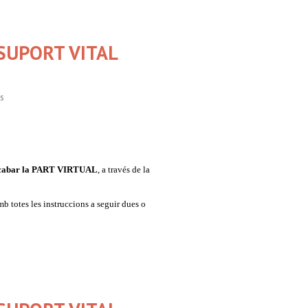
 La Marina.
 SUPORT VITAL
s
a i utilitzar el nou Llibre del
 acabar la PART VIRTUA
L
, a través de la
ent de MFiC.
mb totes les instruccions a seguir dues o
ació formativa.
a i Andrea Sánchez-Callejas.
ació i ús del Llibre del