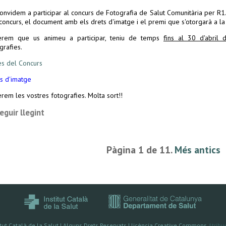
12 places EDICIÓ COMPLETA
dició
:
onvidem a participar al concurs de Fotografia de Salut Comunitària per R1
concurs, el document amb els drets d'imatge i el premi que s'otorgarà a la 
 NO PRESENCIAL: 2 o 3 semanes abans de la part presencial a desembre 2025 - g
erem que us animeu a participar, teniu de temps
fins al 30 d'abril
E PRESENCIAL:
11 (15h-20h) i 12 (9h a 14h) de Gener de 2027
grafies.
Edició:
18 places
s del Concurs
 NO PRESENCIAL: 2 o 3 semanes abans de la part presencial al
gener de 2027
ts d'imatge
E PRESENCIAL:
15 (15h a 20H) i 16 9h a 14h) de febrer de 2027
rem les vostres fotografies. Molta sort!!
dició :
18 places
eguir llegint
E NO PRESENCIAL: 2 o 3 semanes abans de la part presencial al febrer
de 2027
E PRESENCIAL:
8 (15h a 20H) i 9 ( 9h a 14h) de març de 2027
Pàgina 1 de 11.
Més antics
elació instructor/alumne és de 1/6.
itut Català de la Salut | Alguns Drets Reservats Llicència Creative Commons
Atribu