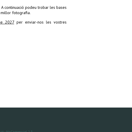
. A continuació podeu trobar les bases
millor fotografia.
ener de 2027
 de 2027
per enviar-nos les vostres
ció - NoComercial 2.5