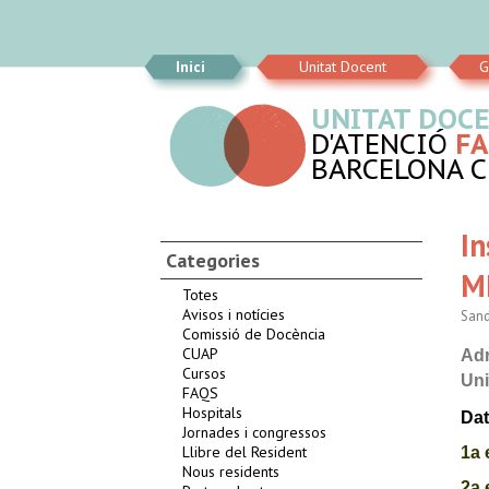
Inici
Unitat Docent
G
UNITAT DOC
D'ATENCIÓ
FA
BARCELONA CI
In
Categories
M
Totes
Avisos i notícies
Sand
Comissió de Docència
CUAP
Adr
Cursos
Uni
FAQS
Hospitals
Da
Jornades i congressos
Llibre del Resident
1a
Nous residents
2a 