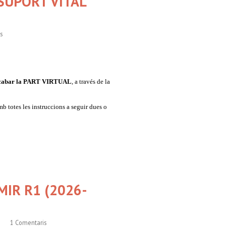
 SUPORT VITAL
de 2026
s
e de 2026
 acabar la PART VIRTUA
L
, a través de la
mb totes les instruccions a seguir dues o
27
027
 MIR R1 (2026-
de 2026
1 Comentaris